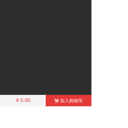
¥
0.00
加入购物车
낙
联系我们
地址（Add）：湖北省武汉市青山区工业四路5
号