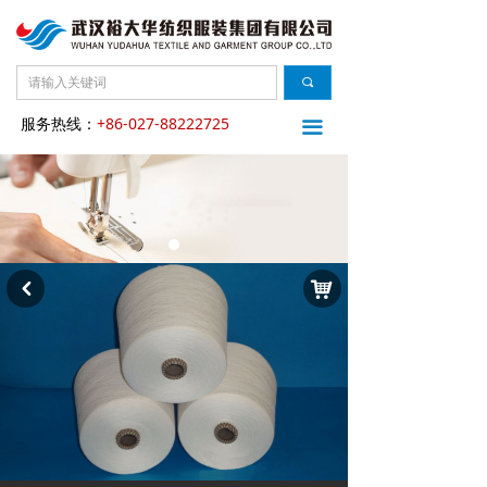
끠
服务热线：
+86-027-88222725
끀
낙
낒