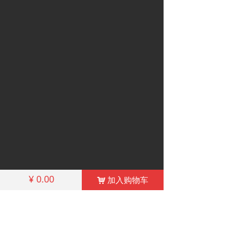
¥
0.00
加入购物车
낙
联系我们
地址（Add）：湖北省武汉市青山区工业四路5
号