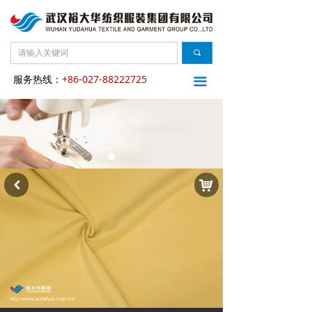
끠
服务热线：
+86-027-88222725
끀
낙
낒